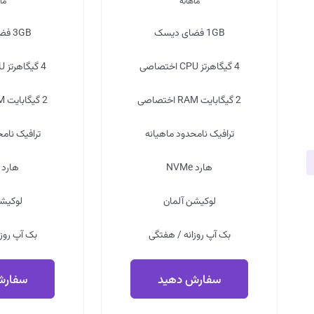
ماهانه
ما
1GB
فضای دیسک
3GB
فضا
4 گیگاهرتز
CPU اختصاصی
4 گیگاهرتز
CPU اختصاصی
2 گیگابایت
RAM اختصاصی
2 گیگابایت
RAM اختصاصی
ترافیک
نامحدود
ماهیانه
ترافیک
نامح
هارد
NVMe
هارد
لوکیشن
آلمان
لوکیش
بک آپ
روزانه
/
هفتگی
بک آپ
روز
سفارش دهید
سفارش