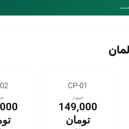
هستند
مان
-02
CP-01
شروع از
شرو
,000
149,000
تومان
توم