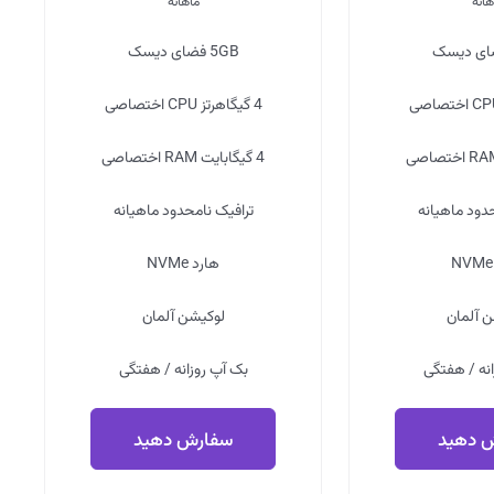
هانه
ماهانه
ی دیسک
5GB
فضای دیسک
4 گیگاهرتز
CPU اختصاصی
4 گیگابایت
RAM اختصاصی
دود
ماهیانه
ترافیک
نامحدود
ماهیانه
NVMe
هارد
NVMe
ن
آلمان
لوکیشن
آلمان
انه
/
هفتگی
بک آپ
روزانه
/
هفتگی
 دهید
سفارش دهید