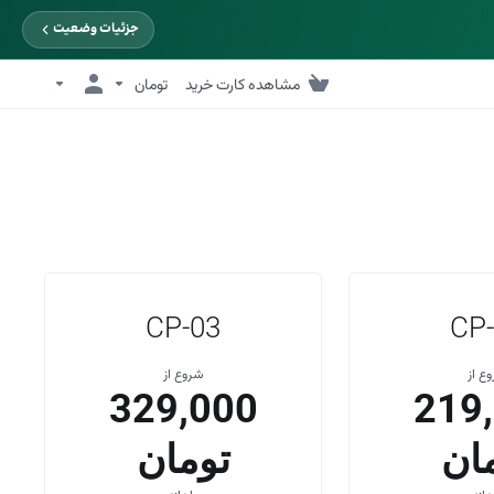
جزئیات وضعیت
مشاهده کارت خرید
تومان
CP-03
CP
ع از
شروع از
329,000
219
ان
تومان